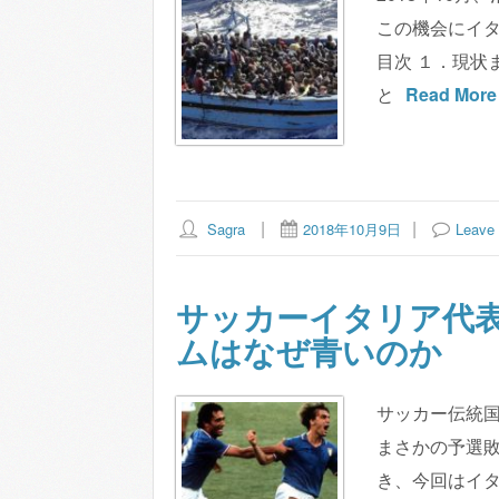
この機会にイ
目次 １．現状
と
Read More
Sagra
2018年10月9日
Leave
サッカーイタリア代
ムはなぜ青いのか
サッカー伝統
まさかの予選
き、今回はイ