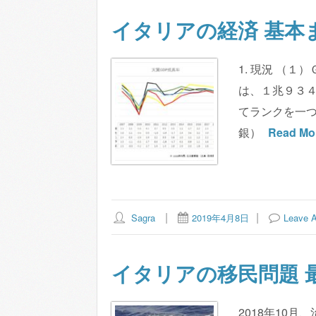
イタリアの経済 基本ま
1. 現況 （１
は、１兆９３
てランクを一
銀）
Read Mo
Sagra
2019年4月8日
Leave 
イタリアの移民問題 
2018年10