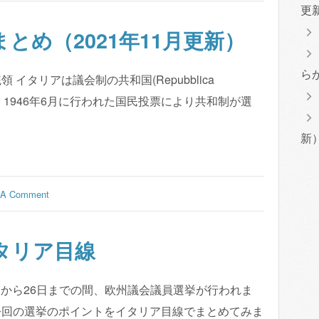
更
とめ（2021年11月更新）
ら
イタリアは議会制の共和国(Repubblica
ったが、1946年6月に行われた国民投票により共和制が選
新
 A Comment
イタリア目線
23日から26日までの間、欧州議会議員選挙が行われま
今回の選挙のポイントをイタリア目線でまとめてみま