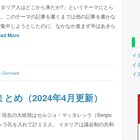
イタリア人はどこから来たか?」というテーマにとら
た。このテーマの記事を書くまでは他の記事を書かな
で集中しようとしたのに、なかなか進まず半ばあきら
ad More
イタ
イタ
A Comment
イ
とめ（2024年4月更新）
現在の大統領はセルジョ・マッタレッラ（Sergio
ッタレッラ氏を入れて計１２人。 イタリアは議会制の共和