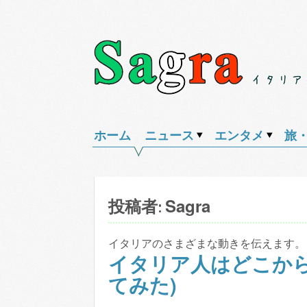
Skip
to
content
Sagra（サ
イ
グ
タ
ホーム
ニュース
エンタメ
旅
ラ）
リ
ア
の
Sagra
投稿者:
様々
な
イタリアのさまざまな動きを伝えます。
話
イタリア人はどこから来
題
てみた)
を