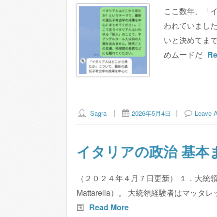
わ
ここ数年、「
か
われていまし
り
いと決めてま
や
めムードだ
Re
す
く
ま
と
Sagra
2026年5月4日
Leave 
め
ま
イタリアの政治 基本ま
す。
（２０２４年４月７日更新） １．大統領 
Mattarella）。 大統領経験者はマ
国
Read More