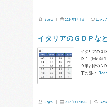
Sagra
2024年3月1日
Leave 
イタリアのＧＤＰなど(
イタリアのＧＤ
ＤＰ（国内総生
０年以降のＧ
下の図の
Rea
Sagra
2021年11月23日
Leav