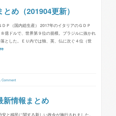
とめ（201904更新）
）ＧＤＰ（国内総生産） 2017年のイタリアのＧＤＰ
４８億ドルで、世界第９位の規模。ブラジルに抜かれ
つ落とした。ＥＵ内では独、英、仏に次ぐ４位（世
re
A Comment
最新情報まとめ
月、治安と移民に関する新しい政令が施行されました。