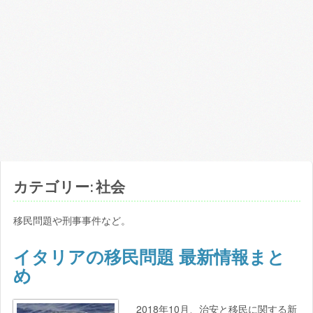
わ
か
り
や
す
く
ま
と
め
ま
す。
カテゴリー: 社会
移民問題や刑事事件など。
イタリアの移民問題 最新情報まと
め
2018年10月、治安と移民に関する新