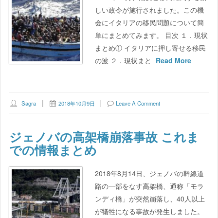
しい政令が施行されました。この機
会にイタリアの移民問題について簡
単にまとめてみます。 目次 １．現状
まとめ① イタリアに押し寄せる移民
の波 ２．現状まと
Read More
Sagra
2018年10月9日
Leave A Comment
ジェノバの高架橋崩落事故 これま
での情報まとめ
2018年8月14日、ジェノバの幹線道
路の一部をなす高架橋、通称「モラ
ンディ橋」が突然崩落し、40人以上
が犠牲になる事故が発生しました。