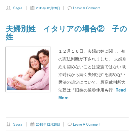
Sagra
2015年12月28日
Leave A Comment
夫婦別姓 イタリアの場合② 子の
姓
１２月１６日、夫婦の姓に関し、初
の憲法判断が下されました。 夫婦別
姓を認めないことは違憲ではない 明
治時代から続く夫婦別姓を認めない
民法の規定について、最高裁判所大
法廷は「旧姓の通称使用も行
Read
More
Sagra
2015年12月20日
Leave A Comment