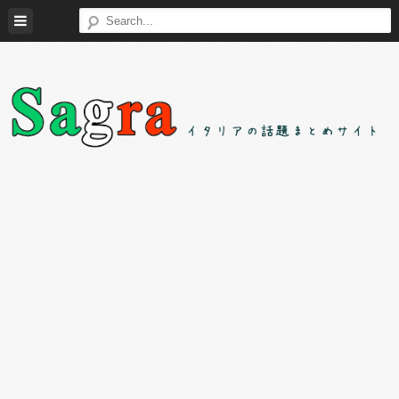
Skip
to
content
Sagra（サ
イ
グ
タ
ラ）
リ
ア
の
様々
な
話
題
を