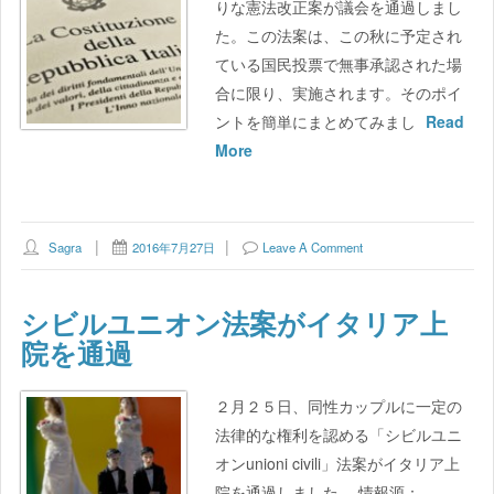
りな憲法改正案が議会を通過しまし
た。この法案は、この秋に予定され
ている国民投票で無事承認された場
合に限り、実施されます。そのポイ
ントを簡単にまとめてみまし
Read
More
Sagra
2016年7月27日
Leave A Comment
シビルユニオン法案がイタリア上
院を通過
２月２５日、同性カップルに一定の
法律的な権利を認める「シビルユニ
オンunioni civili」法案がイタリア上
院を通過しました。 情報源：