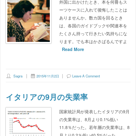
外国に出かけたとき、本を何冊もス
ーツケースに入れて後悔したことは
ありませんか。数カ国を回るとき
は、各国のガイドブックや関連本を
たくさん持って行きたい気持ちにな
ります。でも本はかさばるんですよ
Read More
Sagra
2015年11月2日
Leave A Comment
イタリアの9月の失業率
国家統計局が発表したイタリアの9月
の失業率は、8月より0.1%低い
11.8％だった。若年層の失業率は、8
月より0.2％低い40.5%だった。