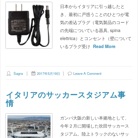
日本からイタリアに引っ越したと
き、最初に戸惑うことのひとつが電
気の差込プラグ（電気製品のコード
の先端についている器具, spina
elettrica）とコンセント（壁について
いるプラグ受け
Read More
Sagra
2017年5月19日
Leave A Comment
イタリアのサッカースタジアム事
情
ガンバ大阪の新しい本拠地として、
今年２月に開場した吹田サッカース
タジアム。陸上トラックのないサッ