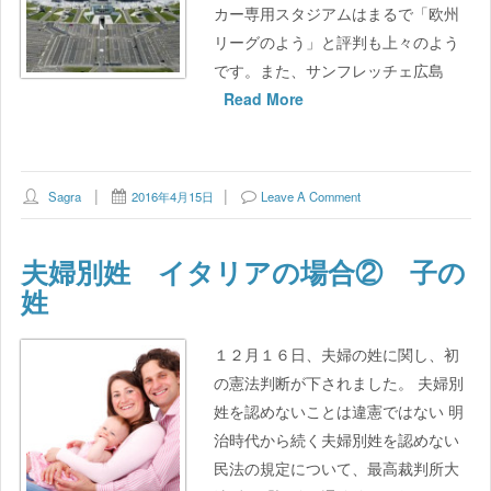
カー専用スタジアムはまるで「欧州
リーグのよう」と評判も上々のよう
です。また、サンフレッチェ広島
Read More
Sagra
2016年4月15日
Leave A Comment
夫婦別姓 イタリアの場合② 子の
姓
１２月１６日、夫婦の姓に関し、初
の憲法判断が下されました。 夫婦別
姓を認めないことは違憲ではない 明
治時代から続く夫婦別姓を認めない
民法の規定について、最高裁判所大