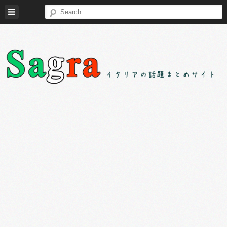
Skip
to
content
Sagra（サ
イ
グ
タ
ラ）
リ
ア
の
様々
な
話
題
を