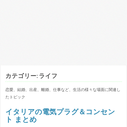
わ
か
り
や
す
く
ま
と
め
ま
す。
カテゴリー: ライフ
恋愛、結婚、出産、離婚、仕事など、生活の様々な場面に関連し
たトピック
イタリアの電気プラグ＆コンセン
ト まとめ