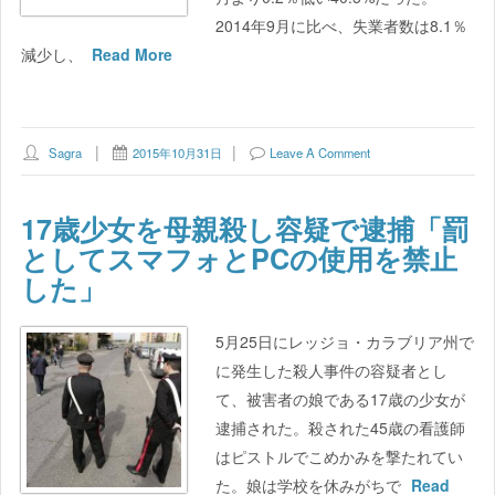
2014年9月に比べ、失業者数は8.1％
減少し、
Read More
Sagra
2015年10月31日
Leave A Comment
17歳少女を母親殺し容疑で逮捕「罰
としてスマフォとPCの使用を禁止
した」
5月25日にレッジョ・カラブリア州で
に発生した殺人事件の容疑者とし
て、被害者の娘である17歳の少女が
逮捕された。殺された45歳の看護師
はピストルでこめかみを撃たれてい
た。娘は学校を休みがちで
Read