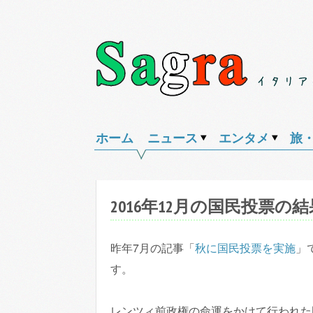
Skip
to
content
Sagra（サ
イ
グ
タ
ホーム
ニュース
エンタメ
旅
ラ）
リ
ア
の
2016年12月の国民投票の結
様々
な
昨年7月の記事「
秋に国民投票を実施
」
話
す。
題
を
レンツィ前政権の命運をかけて行われた