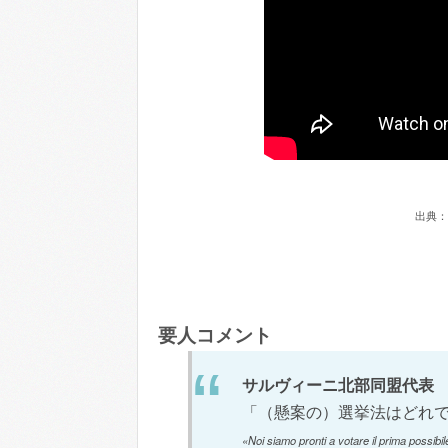
出典：
要人コメント
サルヴィーニ北部同盟代表
「（懸案の）選挙法はどれ
«Noi siamo pronti a votare il prima possibi