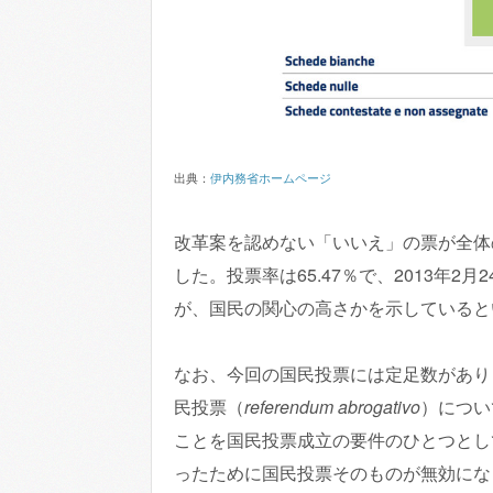
出典：
伊内務省ホームページ
改革案を認めない「いいえ」の票が全体の5
した。投票率は65.47％で、2013年2
が、国民の関心の高さかを示していると
なお、今回の国民投票には定足数があり
民投票（
referendum abrogativo
）につい
ことを国民投票成立の要件のひとつとし
ったために国民投票そのものが無効にな