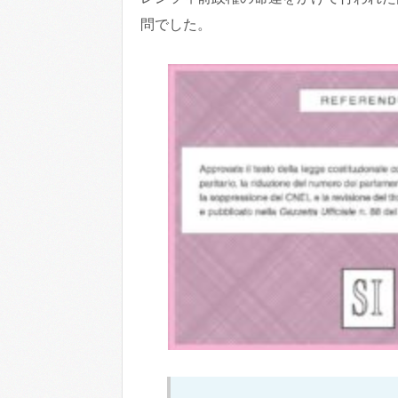
わ
問でした。
か
り
や
す
く
ま
と
め
ま
す。