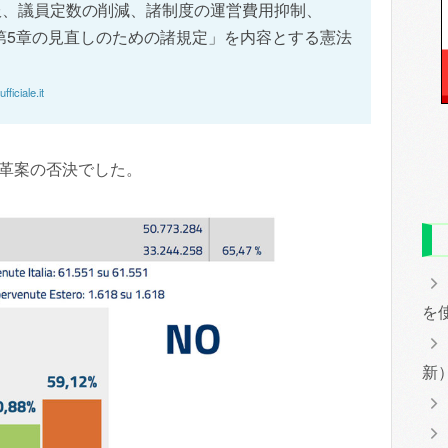
服、議員定数の削減、諸制度の運営費用抑制、
部第5章の見直しのための諸規定」を内容とする憲法
ficiale.it
革案の否決でした。
を
新