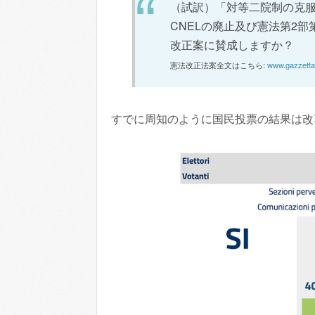
（試訳）「対等二院制の克
CNELの廃止及び憲法第2
改正案に賛成しますか？
憲法改正法案全文はこちら:
www.gazzettauf
すでに周知のように国民投票の結果は改