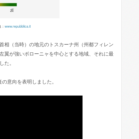
典：
www.repubblica.it
首相（当時）の地元のトスカーナ州（州都フィレン
左翼が強いボローニャを中心とする地域、それに最
した。
任の意向を表明しました。