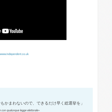
www.independent.co.uk
でもかまわないので、できるだけ早く総選挙を」
le con qualunque legge elettorale»