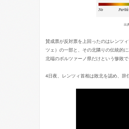
出
賛成票が反対票を上回ったのはレンツィ
ツェ）の一部と、その北隣りの伝統的に
北端のボルツァーノ県だけという惨敗で
4日夜、レンツィ首相は敗北を認め、辞