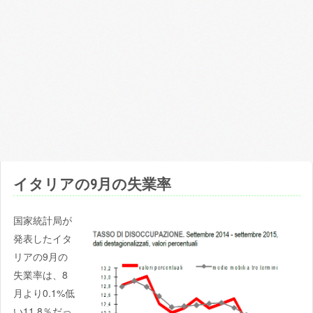
わ
か
り
や
す
く
ま
と
め
ま
イタリアの9月の失業率
す。
国家統計局が
発表したイタ
リアの9月の
失業率は、8
月より0.1%低
い11.8％だっ