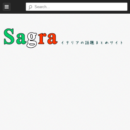
Skip
to
content
Sagra（サ
イ
グ
タ
ラ）
リ
ア
の
様々
な
話
題
を