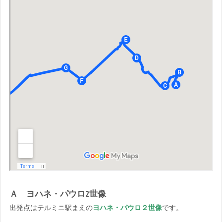
Ａ ヨハネ・パウロ2世像
出発点はテルミニ駅まえの
ヨハネ・パウロ２世像
です。