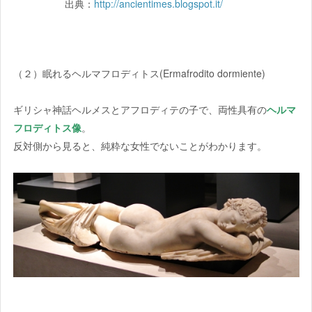
出典：
http://ancientimes.blogspot.it/
（２）眠れるヘルマフロディトス(Ermafrodito dormiente)
ギリシャ神話ヘルメスとアフロディテの子で、両性具有の
ヘルマ
フロディトス像
。
反対側から見ると、純粋な女性でないことがわかります。