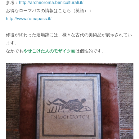
参考：
http://archeoroma.beniculturali.it/
お得なローマパスの情報はこちら（英語）：
http://www.romapass.it/
修復が終わった浴場跡には、様々な古代の美術品が展示されてい
ます。
なかでも
やせこけた人のモザイク画
は個性的です。