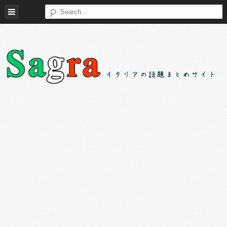
Skip
to
content
Sagra（サ
イ
グ
タ
ラ）
リ
ア
の
様々
な
話
題
を