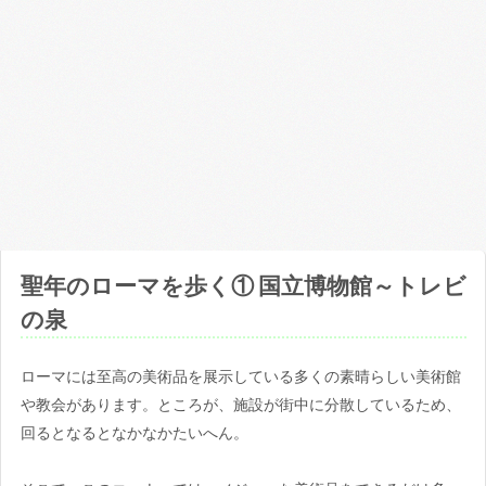
わ
か
り
や
す
く
ま
と
め
ま
聖年のローマを歩く① 国立博物館～トレビ
す。
の泉
ローマには至高の美術品を展示している多くの素晴らしい美術館
や教会があります。ところが、施設が街中に分散しているため、
回るとなるとなかなかたいへん。