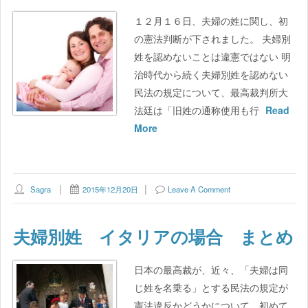
１２月１６日、夫婦の姓に関し、初
の憲法判断が下されました。 夫婦別
姓を認めないことは違憲ではない 明
治時代から続く夫婦別姓を認めない
民法の規定について、最高裁判所大
法廷は「旧姓の通称使用も行
Read
More
Sagra
2015年12月20日
Leave A Comment
夫婦別姓 イタリアの場合 まとめ
日本の最高裁が、近々、「夫婦は同
じ姓を名乗る」とする民法の規定が
憲法違反かどうかについて、初めて