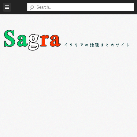
Skip
to
content
Sagra（サ
イ
グ
タ
ラ）
リ
ア
の
様々
な
話
題
を