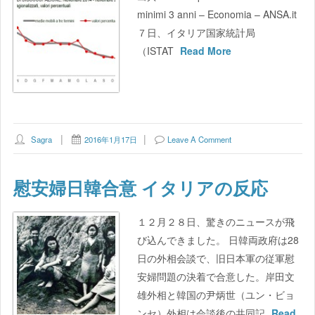
minimi 3 anni – Economia – ANSA.it
７日、イタリア国家統計局
（ISTAT
Read More
Sagra
2016年1月17日
Leave A Comment
慰安婦日韓合意 イタリアの反応
１２月２８日、驚きのニュースが飛
び込んできました。 日韓両政府は28
日の外相会談で、旧日本軍の従軍慰
安婦問題の決着で合意した。岸田文
雄外相と韓国の尹炳世（ユン・ビョ
ンセ）外相は会談後の共同記
Read