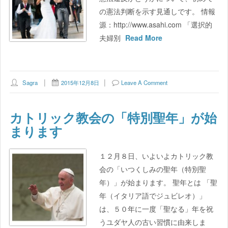
の憲法判断を示す見通しです。 情報
源：http://www.asahi.com 「選択的
夫婦別
Read More
Sagra
2015年12月8日
Leave A Comment
カトリック教会の「特別聖年」が始
まります
１２月８日、いよいよカトリック教
会の「いつくしみの聖年（特別聖
年）」が始まります。 聖年とは 「聖
年（イタリア語でジュビレオ）」
は、５０年に一度「聖なる」年を祝
うユダヤ人の古い習慣に由来しま