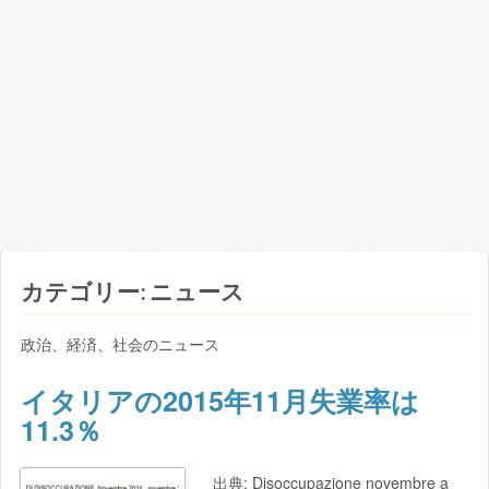
わ
か
り
や
す
く
ま
と
め
ま
す。
カテゴリー: ニュース
政治、経済、社会のニュース
イタリアの2015年11月失業率は
11.3％
出典: Disoccupazione novembre a